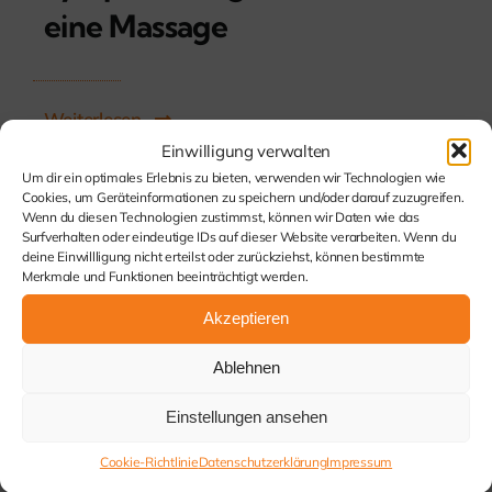
eine Massage
Weiterlesen
Einwilligung verwalten
Um dir ein optimales Erlebnis zu bieten, verwenden wir Technologien wie
Cookies, um Geräteinformationen zu speichern und/oder darauf zuzugreifen.
Wenn du diesen Technologien zustimmst, können wir Daten wie das
Surfverhalten oder eindeutige IDs auf dieser Website verarbeiten. Wenn du
deine Einwillligung nicht erteilst oder zurückziehst, können bestimmte
Merkmale und Funktionen beeinträchtigt werden.
Akzeptieren
Ablehnen
Kommen Sie
Einstellungen ansehen
mit uns ins
Cookie-Richtlinie
Datenschutzerklärung
Impressum