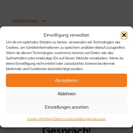
Weiterlesen
Einwilligung verwalten
Um dir ein optimales Erlebnis zu bieten, verwenden wir Technologien wie
Cookies, um Geräteinformationen zu speichern und/oder darauf zuzugreifen.
Wenn du diesen Technologien zustimmst, können wir Daten wie das
Surfverhalten oder eindeutige IDs auf dieser Website verarbeiten. Wenn du
deine Einwillligung nicht erteilst oder zurückziehst, können bestimmte
Merkmale und Funktionen beeinträchtigt werden.
Akzeptieren
Ablehnen
Kommen Sie
Einstellungen ansehen
mit uns ins
Cookie-Richtlinie
Datenschutzerklärung
Impressum
Gespräch!