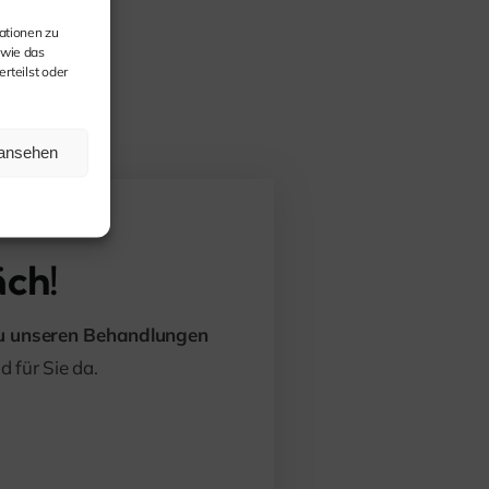
ationen zu
 wie das
rteilst oder
 ansehen
äch!
u unseren Behandlungen
d für Sie da.