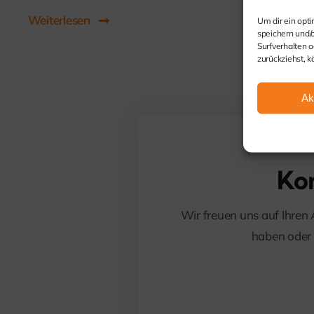
Weiterlesen
Um dir ein opt
speichern und/
Surfverhalten o
zurückziehst, 
Ak
Kom
Wir freuen uns auf Ihren 
haben oder s