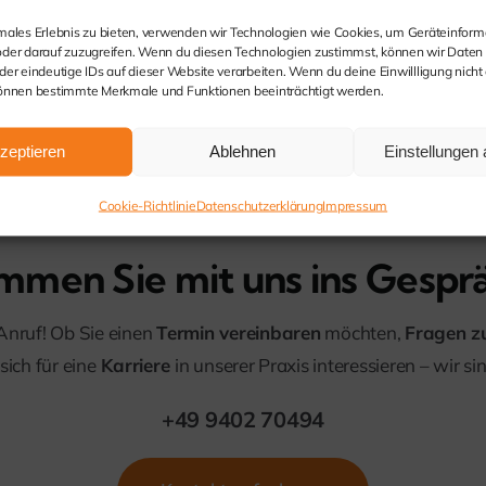
imales Erlebnis zu bieten, verwenden wir Technologien wie Cookies, um Geräteinform
oder darauf zuzugreifen. Wenn du diesen Technologien zustimmst, können wir Daten
der eindeutige IDs auf dieser Website verarbeiten. Wenn du deine Einwillligung nicht e
können bestimmte Merkmale und Funktionen beeinträchtigt werden.
zeptieren
Ablehnen
Einstellungen
Cookie-Richtlinie
Datenschutzerklärung
Impressum
men Sie mit uns ins Gespr
Anruf! Ob Sie einen
Termin vereinbaren
möchten,
Fragen z
ich für eine
Karriere
in unserer Praxis interessieren – wir sin
+49 9402 70494