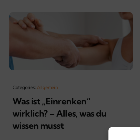
Categories:
Allgemein
Was ist „Einrenken“
wirklich? – Alles, was du
wissen musst