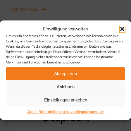
Weiterlesen
Einwilligung verwalten
Um dir ein optimales Erlebnis zu bieten, verwenden wir Technologien wie
Cookies, um Geräteinformationen zu speichern und/oder darauf zuzugreifen.
Wenn du diesen Technologien zustimmst, können wir Daten wie das
Surfverhalten oder eindeutige IDs auf dieser Website verarbeiten. Wenn du
deine Einwillligung nicht erteilst oder zurückziehst, können bestimmte
Merkmale und Funktionen beeinträchtigt werden.
Akzeptieren
Kommen Sie
Ablehnen
Einstellungen ansehen
mit uns ins
Cookie-Richtlinie
Datenschutzerklärung
Impressum
Gespräch!