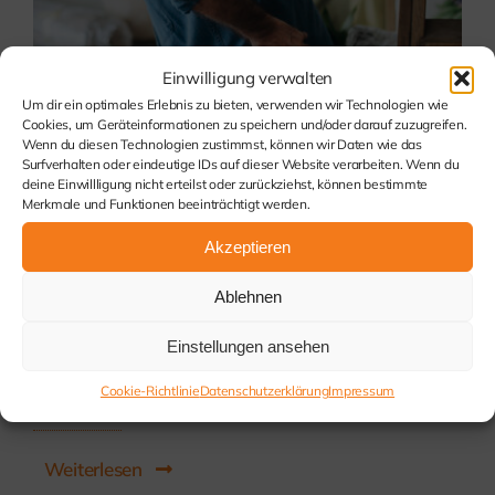
Einwilligung verwalten
Um dir ein optimales Erlebnis zu bieten, verwenden wir Technologien wie
Cookies, um Geräteinformationen zu speichern und/oder darauf zuzugreifen.
Wenn du diesen Technologien zustimmst, können wir Daten wie das
Surfverhalten oder eindeutige IDs auf dieser Website verarbeiten. Wenn du
deine Einwillligung nicht erteilst oder zurückziehst, können bestimmte
Merkmale und Funktionen beeinträchtigt werden.
Categories:
Allgemein
Akzeptieren
Schmerz: Ein Warnsignal des
Ablehnen
Körpers und wie wir damit
Einstellungen ansehen
umgehen
Cookie-Richtlinie
Datenschutzerklärung
Impressum
Weiterlesen