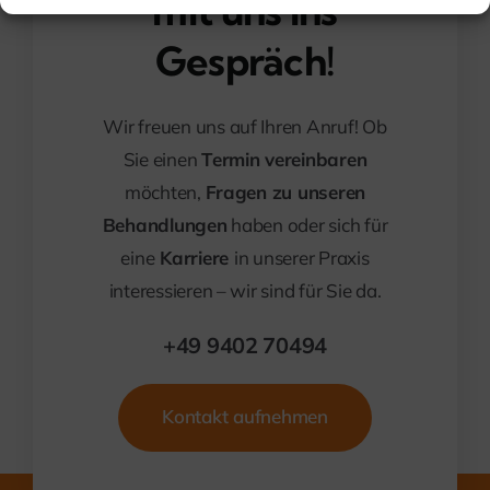
mit uns ins
Gespräch!
Wir freuen uns auf Ihren Anruf! Ob
Sie einen
Termin vereinbaren
möchten,
Fragen zu unseren
Behandlungen
haben oder sich für
eine
Karriere
in unserer Praxis
interessieren – wir sind für Sie da.
+49 9402 70494
Kontakt aufnehmen