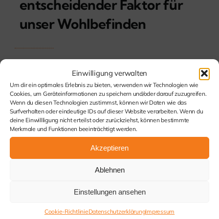
entscheidender Faktor für
unser Wohlbefinden
Weiterlesen
Einwilligung verwalten
Um dir ein optimales Erlebnis zu bieten, verwenden wir Technologien wie
Cookies, um Geräteinformationen zu speichern und/oder darauf zuzugreifen.
Wenn du diesen Technologien zustimmst, können wir Daten wie das
Surfverhalten oder eindeutige IDs auf dieser Website verarbeiten. Wenn du
deine Einwillligung nicht erteilst oder zurückziehst, können bestimmte
Merkmale und Funktionen beeinträchtigt werden.
Akzeptieren
Ablehnen
Einstellungen ansehen
Kommen Sie
Cookie-Richtlinie
Datenschutzerklärung
Impressum