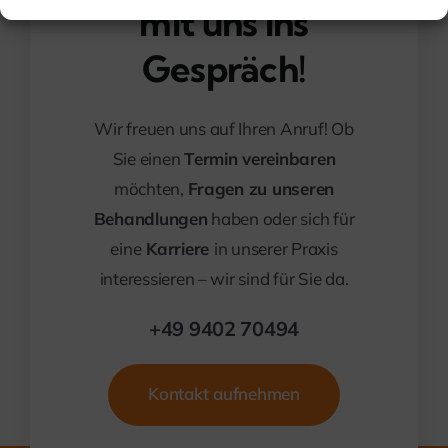
mit uns ins
Gespräch!
Wir freuen uns auf Ihren Anruf! Ob
Sie einen
Termin vereinbaren
möchten,
Fragen zu unseren
Behandlungen
haben oder sich für
eine
Karriere
in unserer Praxis
interessieren – wir sind für Sie da.
+49 9402 70494
Kontakt aufnehmen