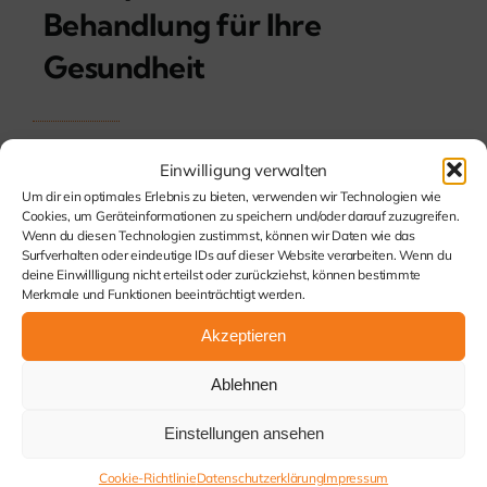
Behandlung für Ihre
Gesundheit
Weiterlesen
Einwilligung verwalten
Um dir ein optimales Erlebnis zu bieten, verwenden wir Technologien wie
Cookies, um Geräteinformationen zu speichern und/oder darauf zuzugreifen.
Wenn du diesen Technologien zustimmst, können wir Daten wie das
Surfverhalten oder eindeutige IDs auf dieser Website verarbeiten. Wenn du
deine Einwillligung nicht erteilst oder zurückziehst, können bestimmte
Merkmale und Funktionen beeinträchtigt werden.
Akzeptieren
Ablehnen
Einstellungen ansehen
Kommen Sie
Cookie-Richtlinie
Datenschutzerklärung
Impressum